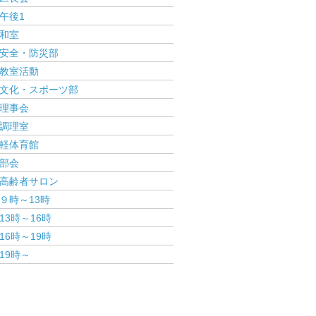
午後1
和室
安全・防災部
教室活動
文化・スポーツ部
理事会
調理室
軽体育館
部会
高齢者サロン
９時～13時
13時～16時
16時～19時
19時～