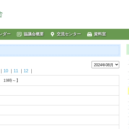
ンダー
協議会概要
交流センター
資料室
｜
10
｜
11
｜
12
｜
 19時～】