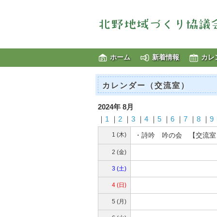
ホーム
新着情報
カレ
カレンダー（交流室）
2024年 8月
｜
1
｜
2
｜
3
｜
4
｜
5
｜
6
｜
7
｜
8
｜
9
1 (木)
・詩吟 吟の会 【交流室
2 (金)
3 (土)
4 (日)
5 (月)