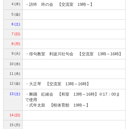
4 (木)
・詩吟 吟の会 【交流室 19時～】
5 (金)
6 (土)
7 (日)
8 (月)
9 (火)
・俳句教室 利波川社句会 【交流室 13時～16時】
10 (水)
11 (木)
12 (金)
・大正琴 【交流室 13時～16時】
13 (土)
・舞踊 紅緒会 【和室 13時～16時】※17：00ま
で使用
・式年太鼓 【軽体育館 19時～】
14 (日)
15 (月)