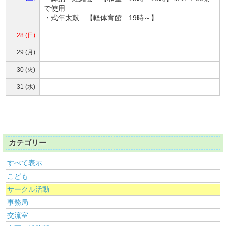
で使用
・式年太鼓 【軽体育館 19時～】
28 (日)
29 (月)
30 (火)
31 (水)
カテゴリー
すべて表示
こども
サークル活動
事務局
交流室