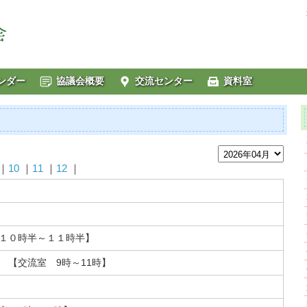
ンダー
協議会概要
交流センター
資料室
｜
10
｜
11
｜
12
｜
１０時半～１１時半】
 【交流室 9時～11時】