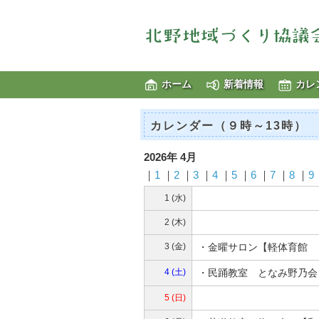
ホーム
新着情報
カレ
カレンダー（９時～13時）
2026年 4月
｜
1
｜
2
｜
3
｜
4
｜
5
｜
6
｜
7
｜
8
｜
9
1 (水)
2 (木)
3 (金)
・金曜サロン【軽体育館 
4 (土)
・民踊教室 となみ野乃会
5 (日)