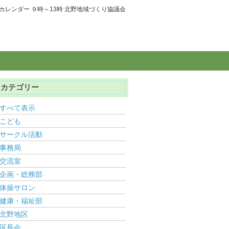
カレンダー ９時～13時 北野地域づくり協議会
カテゴリー
すべて表示
こども
サークル活動
事務局
交流室
企画・総務部
体操サロン
健康・福祉部
北野地区
区長会