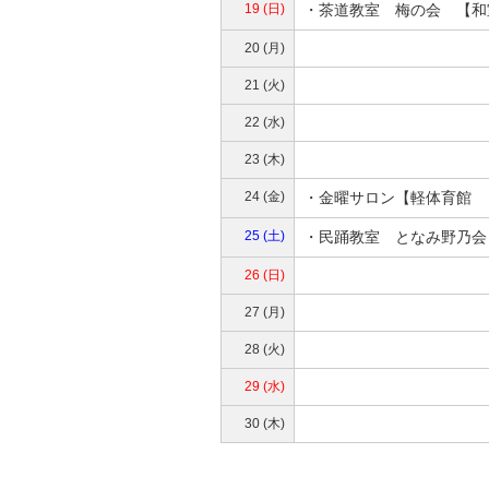
19 (日)
・茶道教室 梅の会 【和
20 (月)
21 (火)
22 (水)
23 (木)
24 (金)
・金曜サロン【軽体育館 
25 (土)
・民踊教室 となみ野乃会
26 (日)
27 (月)
28 (火)
29 (水)
30 (木)