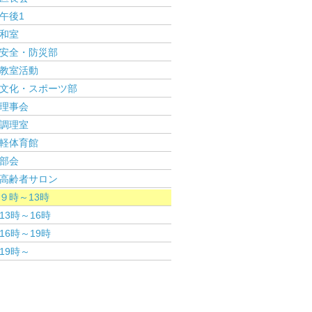
午後1
和室
安全・防災部
教室活動
文化・スポーツ部
理事会
調理室
軽体育館
部会
高齢者サロン
９時～13時
13時～16時
16時～19時
19時～