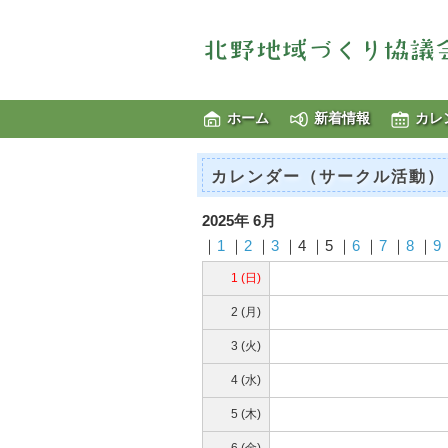
ホーム
新着情報
カレ
カレンダー（サークル活動）
2025年 6月
｜
1
｜
2
｜
3
｜4 ｜5 ｜
6
｜
7
｜
8
｜
9
1 (日)
2 (月)
3 (火)
4 (水)
5 (木)
6 (金)