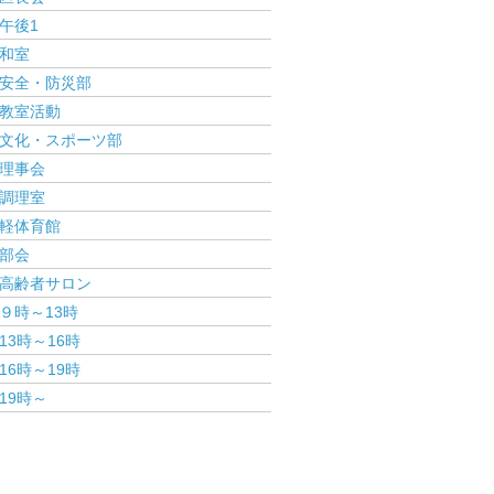
午後1
和室
安全・防災部
教室活動
文化・スポーツ部
理事会
調理室
軽体育館
部会
高齢者サロン
９時～13時
13時～16時
16時～19時
19時～