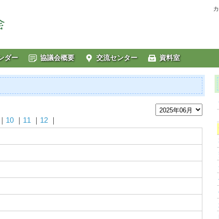
カ
ンダー
協議会概要
交流センター
資料室
｜
10
｜
11
｜
12
｜