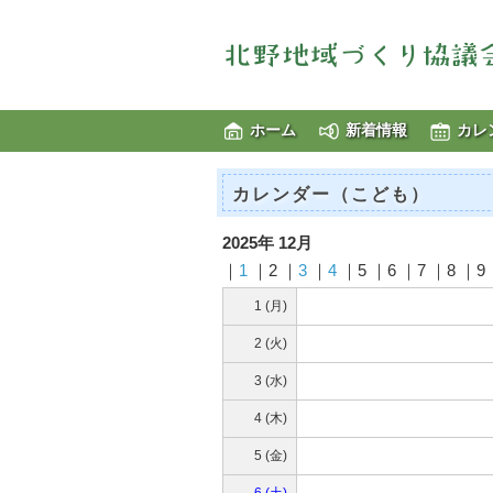
ホーム
新着情報
カレ
カレンダー（こども）
2025年 12月
｜
1
｜2 ｜
3
｜
4
｜5 ｜6 ｜7 ｜8 ｜9 
1 (月)
2 (火)
3 (水)
4 (木)
5 (金)
6 (土)