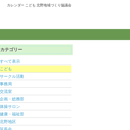
カレンダー こども 北野地域づくり協議会
カテゴリー
すべて表示
こども
サークル活動
事務局
交流室
企画・総務部
体操サロン
健康・福祉部
北野地区
区長会