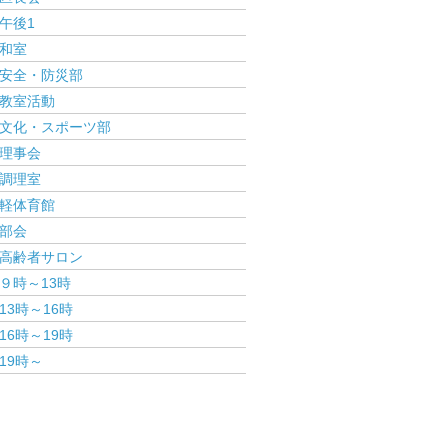
午後1
和室
安全・防災部
教室活動
文化・スポーツ部
理事会
調理室
軽体育館
部会
高齢者サロン
９時～13時
13時～16時
16時～19時
19時～