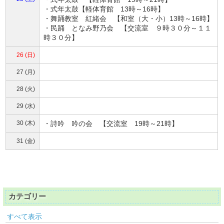
・式年太鼓【軽体育館 13時～16時】
・舞踊教室 紅緒会 【和室（大・小）13時～16時】
・民踊 となみ野乃会 【交流室 ９時３０分～１１
時３０分】
26 (日)
27 (月)
28 (火)
29 (水)
30 (木)
・詩吟 吟の会 【交流室 19時～21時】
31 (金)
カテゴリー
すべて表示