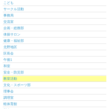
こども
サークル活動
事務局
交流室
企画・総務部
体操サロン
健康・福祉部
北野地区
区長会
午後1
和室
安全・防災部
教室活動
文化・スポーツ部
理事会
調理室
軽体育館